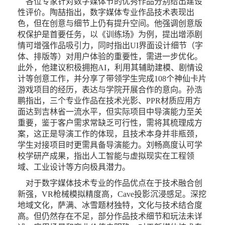
各位专家针对数字媒体节的优秀作品分别给出建设
性评价。陶喆指出，数字媒体专业作品技术表现出
色，但在创意与细节上仍有提升空间。他强调创意版
权保护是首要任务，以《训练场》为例，提出增添剧
情可增强作品吸引力，同时指出UI界面设计细节（字
体、排版等）对用户体验的重要性，需进一步优化。
此外，他建议积极拥抱AI，利用其辅助建模、剧情设
计等创意工作，并分享了带领学生完成108个神仙卡片
游戏项目的经历，表达与学院开展合作的意向。孙浩
鹏指出，三个专业作品在技术光影、PPR材质应用方
面达到吉林省一流水平，但实际项目中导演能力至关
重要，鉴于客户需求常缺乏可行性，需将其梳理成方
案，这正是导演工作的体现，且技术本身并非瓶颈，
学生对接项目时更需具备导演能力。刘畅高度认可学
校学研产成果，指出人工智能与虚拟现实在工程领
域、工业设计等方向极具潜力。
对于数字媒体技术专业的作品优点在于技术融合创
新强，VR枪械模拟精度高，Cave投影沉浸感足。深挖
地域文化，萨满、冰雪题材独特，文化与技术结合度
高。但仍然存在不足，部分作品技术细节和玩法未详